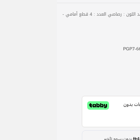
الماركة : PROFENDER بلد الصنع : تايلاند اللون : رصاصي العدد : 4 قطع أمامي -
PGP7-66