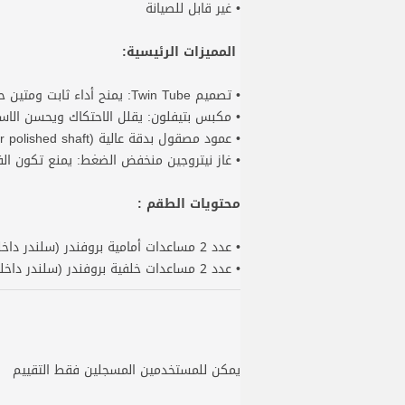
• غير قابل للصيانة
المميزات الرئيسية:
• تصميم Twin Tube: يمنح أداء ثابت ومتين حتى في الظروف الصعبة.
• مكبس بتيفلون: يقلل الاحتكاك ويحسن الاست
• عمود مصقول بدقة عالية (Super polished shaft): مقاوم للتآكل ويوفر حركة انسيابية.
• غاز نيتروجين منخفض الضغط: يمنع تكون الف
محتويات الطقم :
• عدد 2 مساعدات أمامية بروفندر (سلندر داخلي )
• عدد 2 مساعدات خلفية بروفندر (سلندر داخلي )
يمكن للمستخدمين المسجلين فقط التقييم