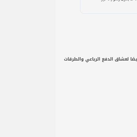
مثيل لها مع مساعدات Profender Twin Tube (PGP7) المصممة خصيصًا لعشاق الدفع الرباعي والطرقات