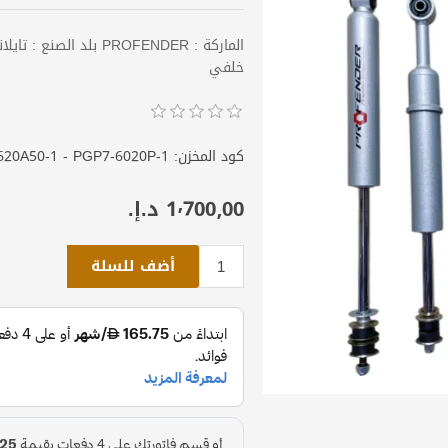
خلفي
كود المخزن:
20A50-1 - PGP7-6020P-1
1٬700٫00 د.إ.‏
أضف للسلة