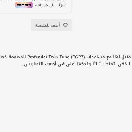
أضف للمفضلة
أضف لمركبتك قوة تحمل وراحة قيادة لا 
لذكي، تمنحك ثباتًا وتحكمًا أعلى في أصعب التضاريس.