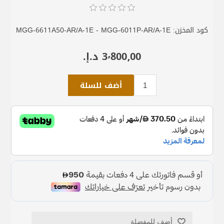
كود المخزن:
MGG-6611A50-AR/A-1E - MGG-6011P-AR/A-1E
3٬800٫00 د.إ.‏
أضف للسلة
أضف للمفضلة