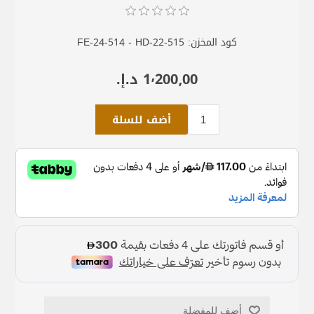
كود المخزن:
FE-24-514 - HD-22-515
1٬200٫00 د.إ.‏
أضف للسلة
أضف للمفضلة