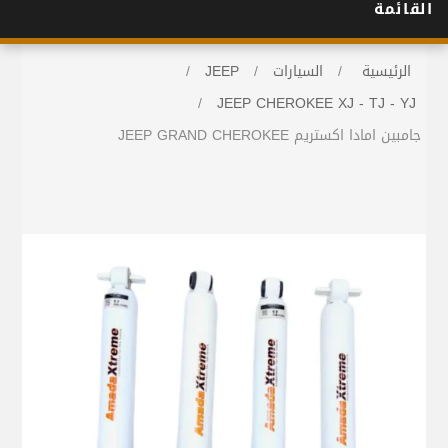
القائمة
الرئيسية
/
السيارات
/
JEEP
/
/
JEEP CHEROKEE XJ - TJ - YJ
جامبين امادا اكستريم JEEP GRAND CHEROKEE