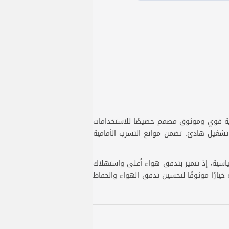
23 قدم مكعب في الدقيقة، هي حل تهوية قوي وموثوق مصمم خصيصًا للاستخدامات
 تشغيل هادئ. تضمن موانع التسرب الأمامية
قياسية، إذ تتميز بتدفق هواء أعلى واستهلاك
هوية، تُعد مروحة تهوية SEAFLO المدمجة في قاع السفينة خيارًا موثوقًا لتحسين تدفق الهواء والحفاظ