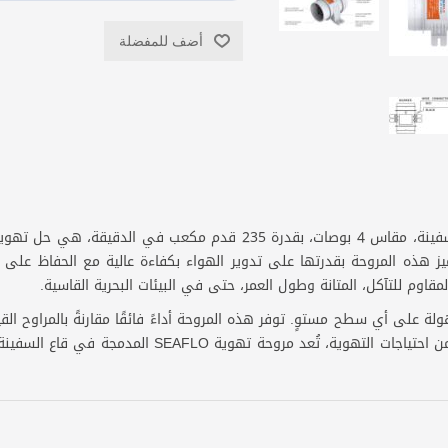
أضف للمفضلة
مروحة تهوية SEAFLO المدمجة في قاع السفينة، مقاس 4 بوصات، بقدرة 5
ميز هذه المروحة بقدرتها على تدوير الهواء بكفاءة عالية مع الحفاظ على
مقاوم للتآكل، المتانة وطول العمر، حتى في البيئات البحرية القاسية.
ة على أي سطح مستوٍ. توفر هذه المروحة أداءً فائقًا مقارنةً بالمراوح ال
أقل للطاقة. سواءً لأحواض السفن أو غيرها من احتياجات الت