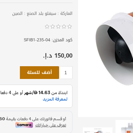
الماركة : سيفلو بلد الصنع : الصين
كود المخزن:
SFIB1-235-04
150٫00 د.إ.‏
أضف للسلة