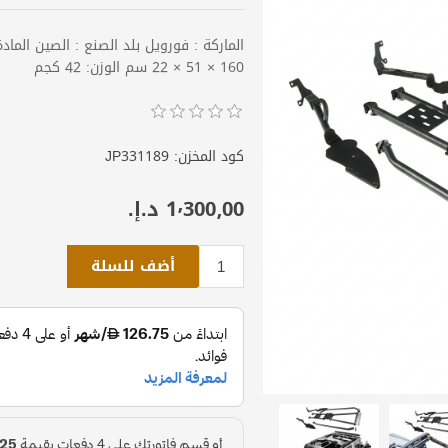
160 × 51 × 22 سم الوزن: 42 كجم
كود المخزن:
JP331189
1٬300٫00 د.إ.‏
أضف للسلة