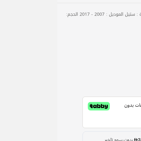
الماركة : فورويل بلد الصنع : الصين المادة : ستيل الموديل : 2007 - 2017 الحجم: