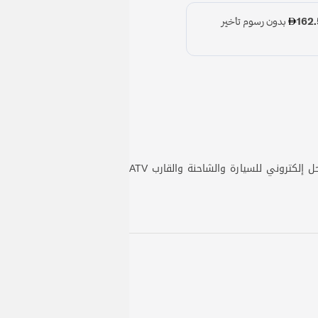
ملحق إضاءة الطرق الوعرة 12 فولت 24 فولت قابل للتعتيم وإيقاف التشغيل 6 عصابة لوحة مفاتيح LED مع نظام مرحل إلكتروني للسيارة والشاحنة والقارب ATV