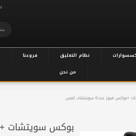
ت
سسوارات
نظام التعليق
فروعنا
من نحن
كس فيوز عدد6 سويتشات لمس