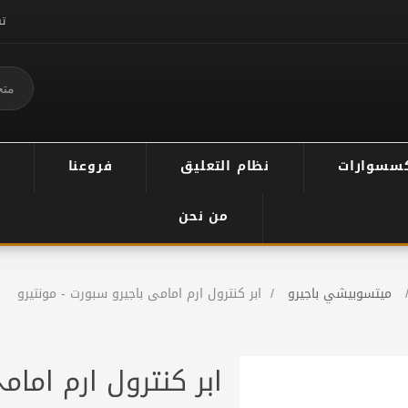
ت
سسوارات
نظام التعليق
فروعنا
من نحن
ميتسوبيشي باجيرو
/
ابر كنترول ارم امامى باجيرو سبورت - مونتيرو
ابر كنترول ارم امام