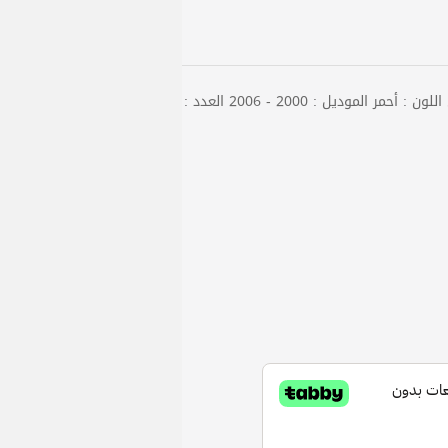
الماركة : الدفع الرباعي بلد الصنع : تايوان اللون : أحمر الموديل : 2000 - 2006 العدد :