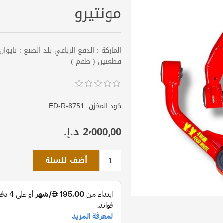
مونتيرو
قطعتين ( طقم )
كود المخزن:
8751-ED-R
2٬000٫00 د.إ.‏
أضف للسلة