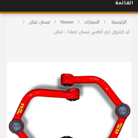
القائمة
الرئيسية
/
السيارات
/
Nissan
/
نيسان تيتان
/
ابر كنترول ارم أمامي نيسان ارمادا - تيتان