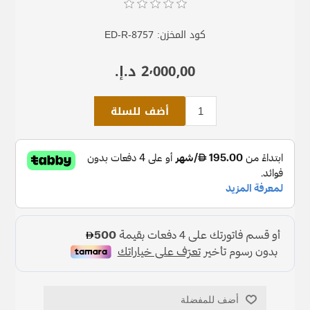
كود المخزن:
ED-R-8757
2٬000٫00 د.إ.‏
أضف للسلة
أضف للمفضلة